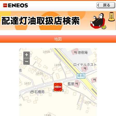
地図
+
−