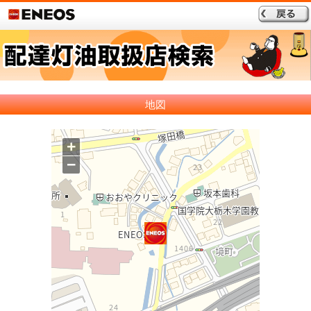
地図
+
−