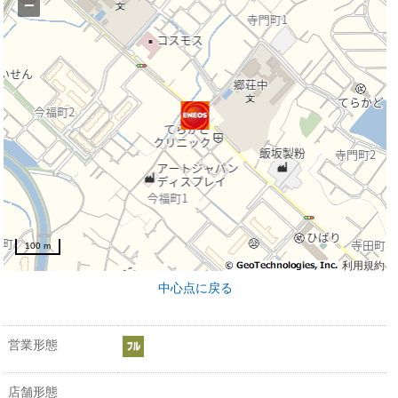
−
100 m
利用規約
中心点に戻る
営業形態
店舗形態