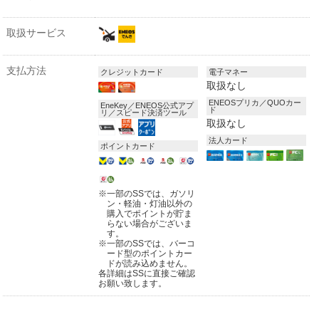
取扱サービス
支払方法
クレジットカード
電子マネー
取扱なし
ENEOSプリカ／QUOカー
EneKey／ENEOS公式アプ
ド
リ／スピード決済ツール
取扱なし
法人カード
ポイントカード
※
一部のSSでは、ガソリ
ン・軽油・灯油以外の
購入でポイントが貯ま
らない場合がございま
す。
※
一部のSSでは、バーコ
ード型のポイントカー
ドが読み込めません。
各詳細はSSに直接ご確認
お願い致します。