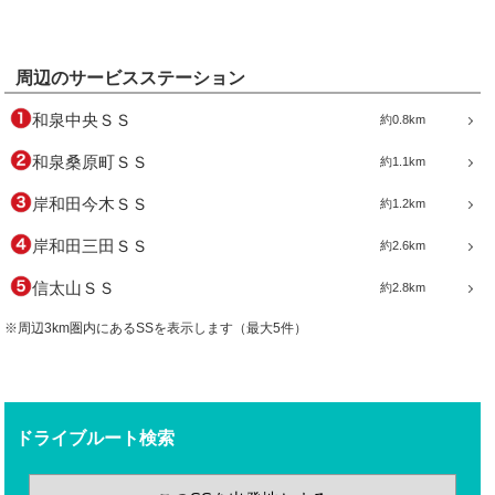
周辺のサービスステーション
和泉中央ＳＳ
約0.8km
和泉桑原町ＳＳ
約1.1km
岸和田今木ＳＳ
約1.2km
岸和田三田ＳＳ
約2.6km
信太山ＳＳ
約2.8km
※周辺3km圏内にあるSSを表示します（最大5件）
ドライブルート検索