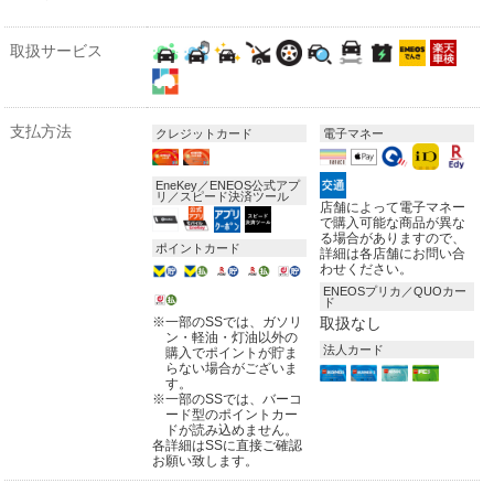
取扱サービス
支払方法
クレジットカード
電子マネー
EneKey／ENEOS公式アプ
リ／スピード決済ツール
店舗によって電子マネー
で購入可能な商品が異な
る場合がありますので、
ポイントカード
詳細は各店舗にお問い合
わせください。
ENEOSプリカ／QUOカー
ド
※
一部のSSでは、ガソリ
取扱なし
ン・軽油・灯油以外の
法人カード
購入でポイントが貯ま
らない場合がございま
す。
※
一部のSSでは、バーコ
ード型のポイントカー
ドが読み込めません。
各詳細はSSに直接ご確認
お願い致します。