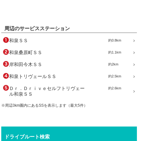
周辺のサービスステーション
和泉ＳＳ
約0.8km
和泉桑原町ＳＳ
約1.1km
岸和田今木ＳＳ
約2km
和泉トリヴェールＳＳ
約2.5km
Ｄｒ．Ｄｒｉｖｅセルフトリヴェー
約2.6km
ル和泉ＳＳ
※周辺3km圏内にあるSSを表示します（最大5件）
ドライブルート検索