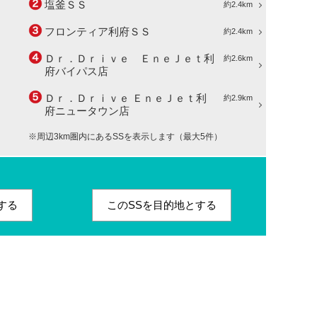
塩釜ＳＳ
約2.4km
フロンティア利府ＳＳ
約2.4km
Ｄｒ．Ｄｒｉｖｅ ＥｎｅＪｅｔ利
約2.6km
府バイパス店
Ｄｒ．Ｄｒｉｖｅ ＥｎｅＪｅｔ利
約2.9km
府ニュータウン店
※周辺3km圏内にあるSSを表示します（最大5件）
する
このSSを目的地とする