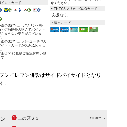
ポイントカード
せください。
ENEOSプリカ／QUOカード
取扱なし
法人カード
一部のSSでは、ガソリン・軽
油・灯油以外の購入でポイント
が貯まらない場合がございま
す。
一部のSSでは、バーコード型の
ポイントカードが読み込めませ
ん。
詳細はSSに直接ご確認お願い致
ます。
ブンイレブン併設はサイドバイサイドとなり
す。
上の原ＳＳ
約1.8km
ョン