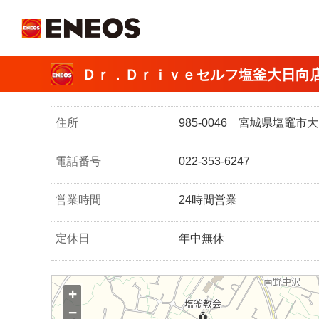
ＥＮＥＯＳ
Ｄｒ．Ｄｒｉｖｅセルフ塩釜大日向店
住所
985-0046 宮城県塩竈市
電話番号
022-353-6247
営業時間
24時間営業
定休日
年中無休
+
−