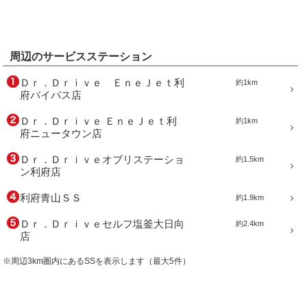
周辺のサービスステーション
Ｄｒ．Ｄｒｉｖｅ ＥｎｅＪｅｔ利
約1km
府バイパス店
Ｄｒ．Ｄｒｉｖｅ ＥｎｅＪｅｔ利
約1km
府ニュータウン店
Ｄｒ．Ｄｒｉｖｅオブリステーショ
約1.5km
ン利府店
利府青山ＳＳ
約1.9km
Ｄｒ．Ｄｒｉｖｅセルフ塩釜大日向
約2.4km
店
※周辺3km圏内にあるSSを表示します（最大5件）