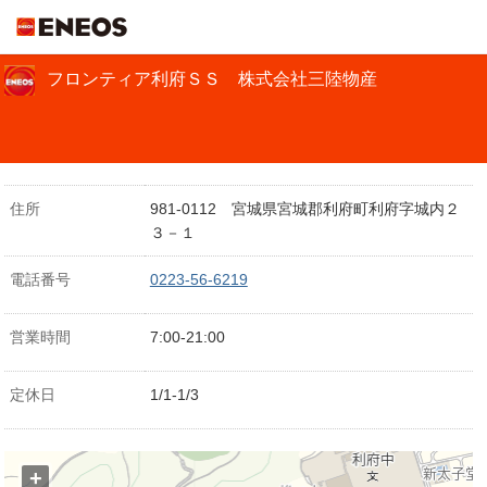
ＥＮＥＯＳ
フロンティア利府ＳＳ 株式会社三陸物産
住所
981-0112 宮城県宮城郡利府町利府字城内２
３－１
電話番号
0223-56-6219
営業時間
7:00-21:00
定休日
1/1-1/3
+