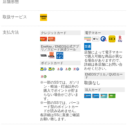
店舗形態
取扱サービス
支払方法
クレジットカード
電子マネー
EneKey／ENEOS公式アプ
リ／スピード決済ツール
店舗によって電子マネー
で購入可能な商品が異な
る場合がありますので、
ポイントカード
詳細は各店舗にお問い合
わせください。
ENEOSプリカ／QUOカー
ド
※
一部のSSでは、ガソリ
取扱なし
ン・軽油・灯油以外の
法人カード
購入でポイントが貯ま
らない場合がございま
す。
※
一部のSSでは、バーコ
ード型のポイントカー
ドが読み込めません。
各詳細はSSに直接ご確認
お願い致します。