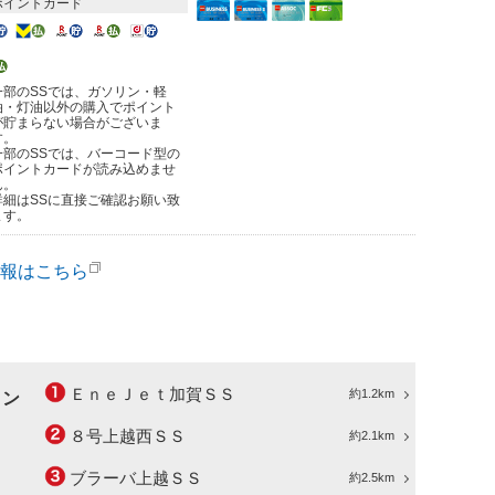
ポイントカード
一部のSSでは、ガソリン・軽
油・灯油以外の購入でポイント
が貯まらない場合がございま
す。
一部のSSでは、バーコード型の
ポイントカードが読み込めませ
ん。
詳細はSSに直接ご確認お願い致
ます。
報はこちら
ＥｎｅＪｅｔ加賀ＳＳ
約1.2km
ョン
８号上越西ＳＳ
約2.1km
ブラーバ上越ＳＳ
約2.5km