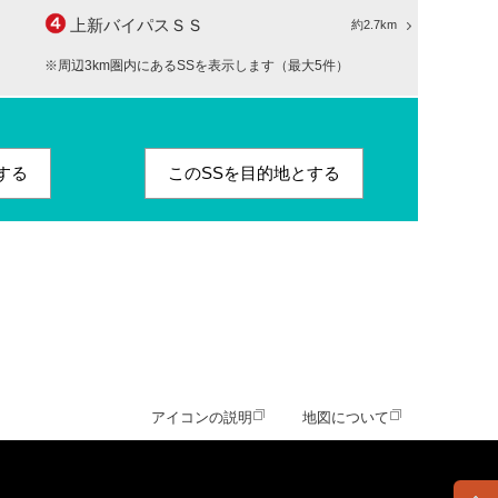
上新バイパスＳＳ
約2.7km
※周辺3km圏内にあるSSを表示します（最大5件）
する
このSSを目的地とする
アイコンの説明
地図について