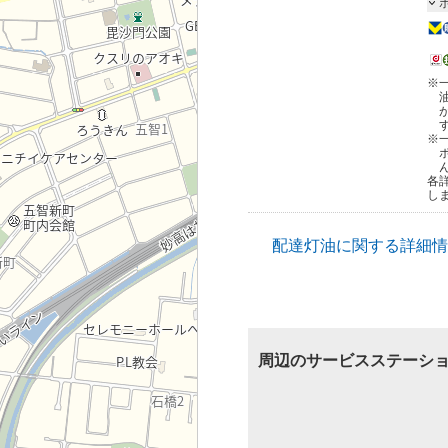
※
※
各
し
配達灯油に関する詳細情
周辺のサービスステーシ