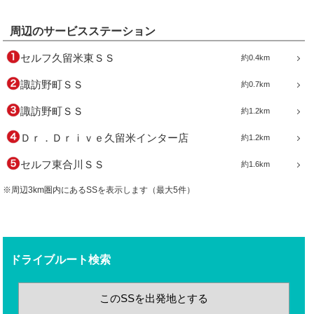
周辺のサービスステーション
セルフ久留米東ＳＳ
約0.4km
諏訪野町ＳＳ
約0.7km
諏訪野町ＳＳ
約1.2km
Ｄｒ．Ｄｒｉｖｅ久留米インター店
約1.2km
セルフ東合川ＳＳ
約1.6km
※周辺3km圏内にあるSSを表示します（最大5件）
ドライブルート検索
このSSを出発地とする