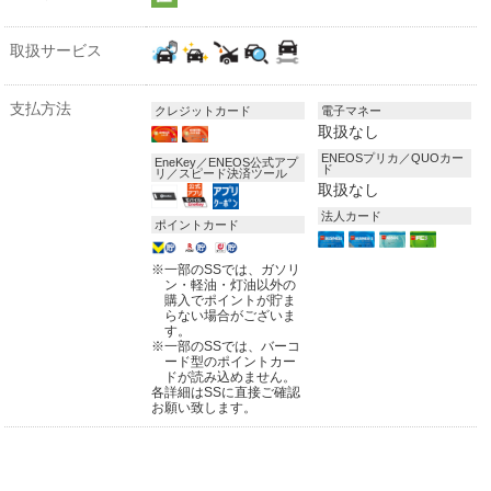
取扱サービス
支払方法
クレジットカード
電子マネー
取扱なし
ENEOSプリカ／QUOカー
EneKey／ENEOS公式アプ
ド
リ／スピード決済ツール
取扱なし
法人カード
ポイントカード
※
一部のSSでは、ガソリ
ン・軽油・灯油以外の
購入でポイントが貯ま
らない場合がございま
す。
※
一部のSSでは、バーコ
ード型のポイントカー
ドが読み込めません。
各詳細はSSに直接ご確認
お願い致します。