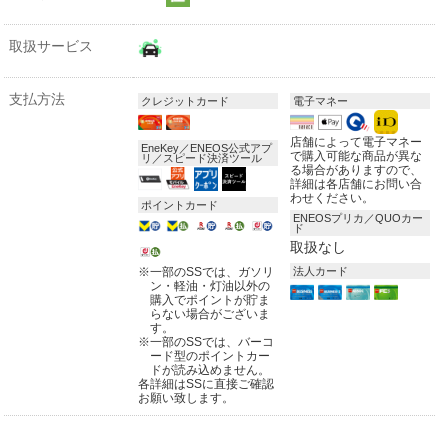
取扱サービス
支払方法
クレジットカード
電子マネー
店舗によって電子マネー
EneKey／ENEOS公式アプ
で購入可能な商品が異な
リ／スピード決済ツール
る場合がありますので、
詳細は各店舗にお問い合
わせください。
ポイントカード
ENEOSプリカ／QUOカー
ド
取扱なし
※
一部のSSでは、ガソリ
法人カード
ン・軽油・灯油以外の
購入でポイントが貯ま
らない場合がございま
す。
※
一部のSSでは、バーコ
ード型のポイントカー
ドが読み込めません。
各詳細はSSに直接ご確認
お願い致します。