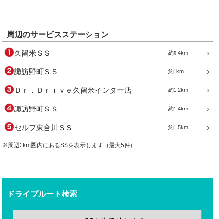
周辺のサービスステーション
久留米ＳＳ
約0.4km
諏訪野町ＳＳ
約1km
Ｄｒ．Ｄｒｉｖｅ久留米インター店
約1.2km
諏訪野町ＳＳ
約1.4km
セルフ東合川ＳＳ
約1.5km
※周辺3km圏内にあるSSを表示します（最大5件）
ドライブルート検索