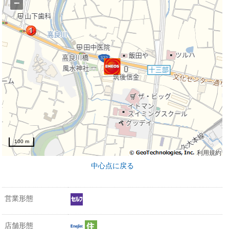
−
100 m
利用規約
中心点に戻る
営業形態
店舗形態