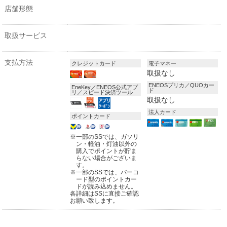
店舗形態
取扱サービス
支払方法
クレジットカード
電子マネー
取扱なし
ENEOSプリカ／QUOカー
EneKey／ENEOS公式アプ
ド
リ／スピード決済ツール
取扱なし
法人カード
ポイントカード
※
一部のSSでは、ガソリ
ン・軽油・灯油以外の
購入でポイントが貯ま
らない場合がございま
す。
※
一部のSSでは、バーコ
ード型のポイントカー
ドが読み込めません。
各詳細はSSに直接ご確認
お願い致します。