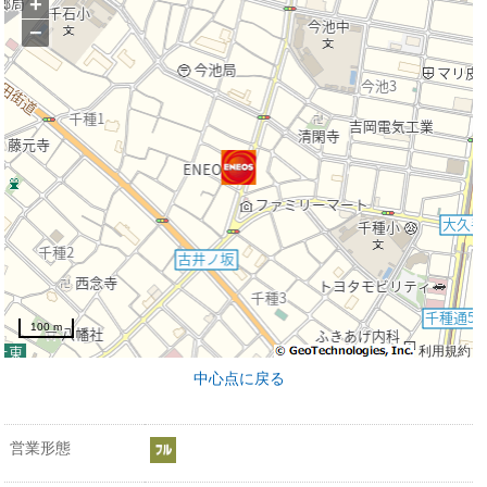
+
−
100 m
利用規約
中心点に戻る
営業形態