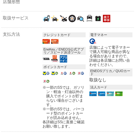
店舗形態
取扱サービス
支払方法
クレジットカード
電子マネー
店舗によって電子マネー
EneKey／ENEOS公式アプ
で購入可能な商品が異な
リ／スピード決済ツール
る場合がありますので、
詳細は各店舗にお問い合
わせください。
ポイントカード
ENEOSプリカ／QUOカー
ド
取扱なし
※
一部のSSでは、ガソリ
法人カード
ン・軽油・灯油以外の
購入でポイントが貯ま
らない場合がございま
す。
※
一部のSSでは、バーコ
ード型のポイントカー
ドが読み込めません。
各詳細はSSに直接ご確認
お願い致します。