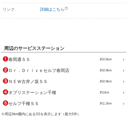
リンク
詳細はこちら
周辺のサービスステーション
春岡通ＳＳ
約0.5km
Ｄｒ．Ｄｒｉｖｅセルフ春岡店
約0.9km
ＮＥＷ古井ノ坂ＳＳ
約0.9km
オブリステーション千種
約1km
セルフ千種ＳＳ
約1.2km
※周辺3km圏内にあるSSを表示します（最大5件）