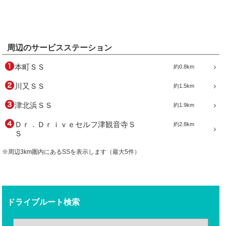
周辺のサービスステーション
本町ＳＳ
約0.8km
川又ＳＳ
約1.5km
津北浜ＳＳ
約1.9km
Ｄｒ．Ｄｒｉｖｅセルフ津観音寺Ｓ
約2.8km
Ｓ
※周辺3km圏内にあるSSを表示します（最大5件）
ドライブルート検索