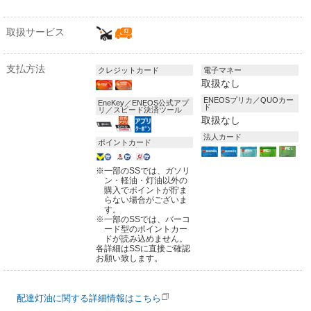
取扱サービス
支払方法
クレジットカード
電子マネー
取扱なし
ENEOSプリカ／QUOカー
EneKey／ENEOS公式アプ
ド
リ／スピード決済ツール
取扱なし
法人カード
ポイントカード
※
一部のSSでは、ガソリ
ン・軽油・灯油以外の
購入でポイントが貯ま
らない場合がございま
す。
※
一部のSSでは、バーコ
ード型のポイントカー
ドが読み込めません。
各詳細はSSに直接ご確認
お願い致します。
配達灯油に関する詳細情報はこちら