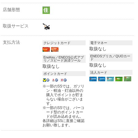
店舗形態
取扱サービス
支払方法
クレジットカード
電子マネー
取扱なし
ENEOSプリカ／QUOカー
EneKey／ENEOS公式アプ
ド
リ／スピード決済ツール
取扱なし
取扱なし
法人カード
ポイントカード
※
一部のSSでは、ガソリ
ン・軽油・灯油以外の
購入でポイントが貯ま
らない場合がございま
す。
※
一部のSSでは、バーコ
ード型のポイントカー
ドが読み込めません。
各詳細はSSに直接ご確認
お願い致します。