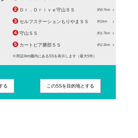
Ｄｒ．Ｄｒｉｖｅ守山ＳＳ
約0.7km
セルフステーションもりやまＳＳ
約1km
守山ＳＳ
約1.7km
カートピア勝部ＳＳ
約2.2km
※周辺3km圏内にあるSSを表示します（最大5件）
する
このSSを目的地とする