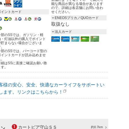
能な商品が異なる場合があります
ので、詳細は各店舗にお問い合わ
ポイントカード
せください。
ENEOSプリカ／QUOカード
取扱なし
法人カード
一部のSSでは、ガソリン・軽
油・灯油以外の購入でポイント
が貯まらない場合がございま
す。
一部のSSでは、バーコード型の
ポイントカードが読み込めませ
ん。
詳細はSSに直接ご確認お願い致
ます。
客様の安心、安全、快適なカーライフをサポートい
します。リンクはこちらから！
カートピア守山ＳＳ
約0.7km
ョン