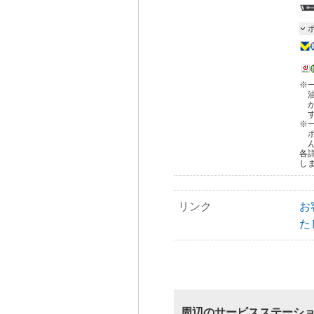
※
※
各
し
リンク
お
た
周辺のサービスステーシ