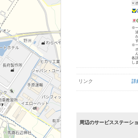
※
※
各
し
リンク
詳
周辺のサービスステーシ