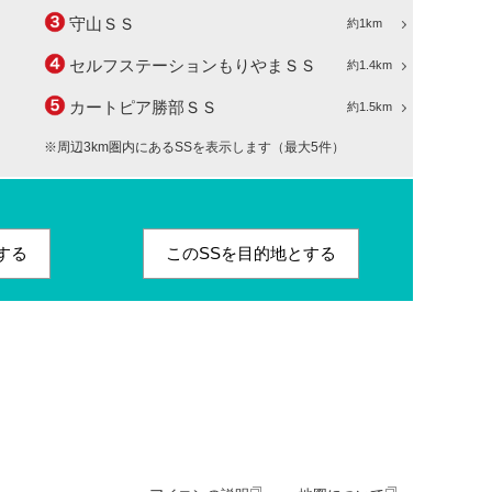
守山ＳＳ
約1km
セルフステーションもりやまＳＳ
約1.4km
カートピア勝部ＳＳ
約1.5km
※周辺3km圏内にあるSSを表示します（最大5件）
する
このSSを目的地とする