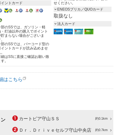
ポイントカード
せください。
ENEOSプリカ／QUOカード
取扱なし
法人カード
一部のSSでは、ガソリン・軽
油・灯油以外の購入でポイント
が貯まらない場合がございま
す。
一部のSSでは、バーコード型の
ポイントカードが読み込めませ
ん。
詳細はSSに直接ご確認お願い致
ます。
細はこちら
カートピア守山ＳＳ
約0.1km
ョン
Ｄｒ．Ｄｒｉｖｅセルフ守山中央店
約0.7km