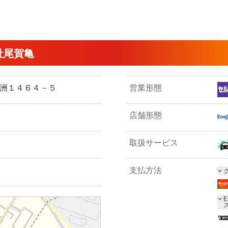
社尾賀亀
市野洲１４６４－５
営業形態
店舗形態
取扱サービス
支払方法
E