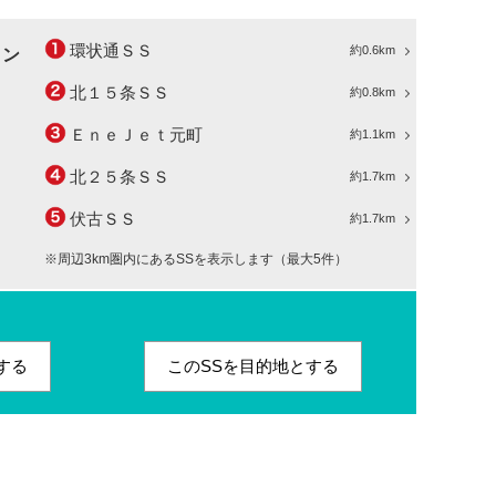
環状通ＳＳ
約0.6km
ョン
北１５条ＳＳ
約0.8km
ＥｎｅＪｅｔ元町
約1.1km
北２５条ＳＳ
約1.7km
伏古ＳＳ
約1.7km
※周辺3km圏内にあるSSを表示します（最大5件）
する
このSSを目的地とする