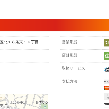
市東区北１８条東１６丁目
営業形態
店舗形態
取扱サービス
支払方法
E