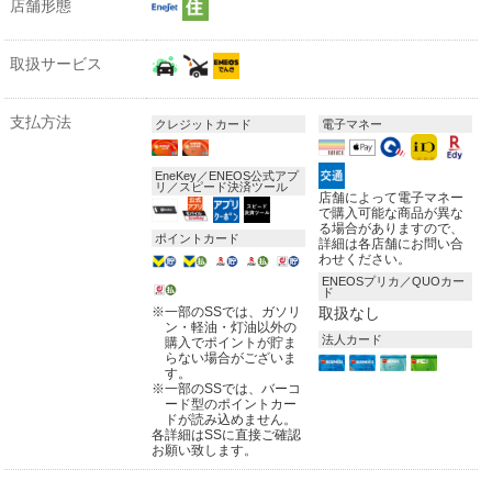
店舗形態
取扱サービス
支払方法
クレジットカード
電子マネー
EneKey／ENEOS公式アプ
リ／スピード決済ツール
店舗によって電子マネー
で購入可能な商品が異な
る場合がありますので、
ポイントカード
詳細は各店舗にお問い合
わせください。
ENEOSプリカ／QUOカー
ド
※
一部のSSでは、ガソリ
取扱なし
ン・軽油・灯油以外の
法人カード
購入でポイントが貯ま
らない場合がございま
す。
※
一部のSSでは、バーコ
ード型のポイントカー
ドが読み込めません。
各詳細はSSに直接ご確認
お願い致します。