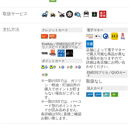
取扱サービス
支払方法
クレジットカード
電子マネー
EneKey／ENEOS公式アプ
リ／スピード決済ツール
店舗によって電子マネー
で購入可能な商品が異な
る場合がありますので、
ポイントカード
詳細は各店舗にお問い合
わせください。
ENEOSプリカ／QUOカー
ド
※
一部のSSでは、ガソリ
取扱なし
ン・軽油・灯油以外の
法人カード
購入でポイントが貯ま
らない場合がございま
す。
※
一部のSSでは、バーコ
ード型のポイントカー
ドが読み込めません。
各詳細はSSに直接ご確認
お願い致します。