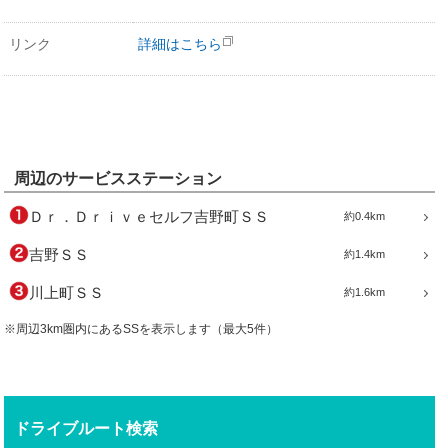
リンク
詳細はこちら
周辺のサービスステーション
Ｄｒ．Ｄｒｉｖｅセルフ吉野町ＳＳ
約0.4km
吉野ＳＳ
約1.4km
川上町ＳＳ
約1.6km
※周辺3km圏内にあるSSを表示します（最大5件）
ドライブルート検索