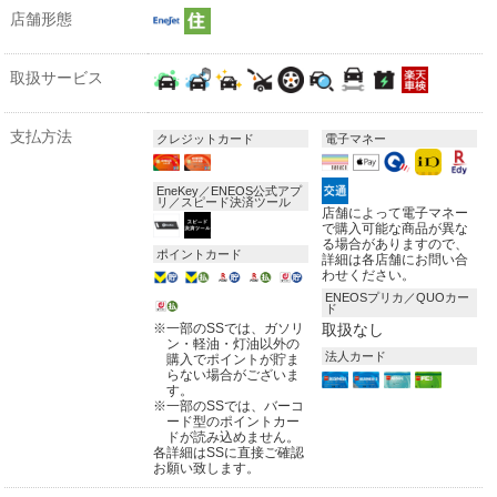
店舗形態
取扱サービス
支払方法
クレジットカード
電子マネー
EneKey／ENEOS公式アプ
リ／スピード決済ツール
店舗によって電子マネー
で購入可能な商品が異な
る場合がありますので、
ポイントカード
詳細は各店舗にお問い合
わせください。
ENEOSプリカ／QUOカー
ド
※
一部のSSでは、ガソリ
取扱なし
ン・軽油・灯油以外の
法人カード
購入でポイントが貯ま
らない場合がございま
す。
※
一部のSSでは、バーコ
ード型のポイントカー
ドが読み込めません。
各詳細はSSに直接ご確認
お願い致します。