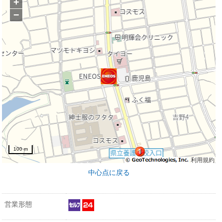
+
−
100 m
利用規約
中心点に戻る
営業形態