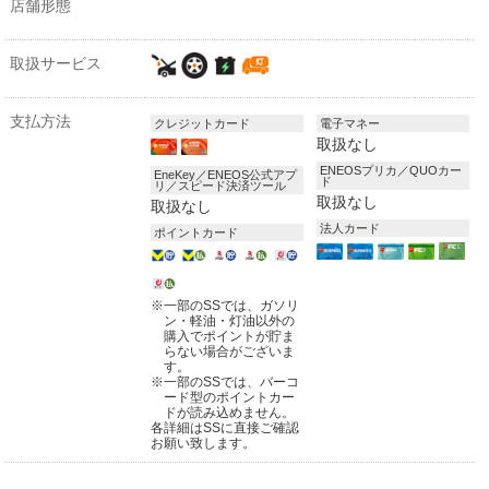
店舗形態
取扱サービス
支払方法
クレジットカード
電子マネー
取扱なし
ENEOSプリカ／QUOカー
EneKey／ENEOS公式アプ
ド
リ／スピード決済ツール
取扱なし
取扱なし
法人カード
ポイントカード
※
一部のSSでは、ガソリ
ン・軽油・灯油以外の
購入でポイントが貯ま
らない場合がございま
す。
※
一部のSSでは、バーコ
ード型のポイントカー
ドが読み込めません。
各詳細はSSに直接ご確認
お願い致します。