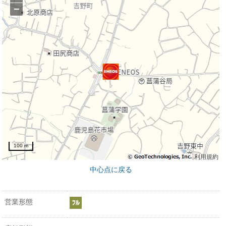
−
100 m
利用規約
中心点に戻る
営業形態