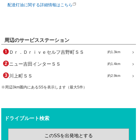
配達灯油に関する詳細情報はこちら
周辺のサービスステーション
Ｄｒ．Ｄｒｉｖｅセルフ吉野町ＳＳ
約1.3km
ニュー吉田インターＳＳ
約1.4km
川上町ＳＳ
約2.9km
※周辺3km圏内にあるSSを表示します（最大5件）
ドライブルート検索
このSSを出発地とする