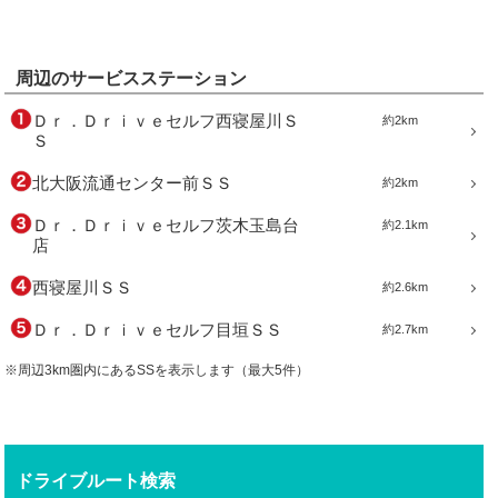
周辺のサービスステーション
Ｄｒ．Ｄｒｉｖｅセルフ西寝屋川Ｓ
約2km
Ｓ
北大阪流通センター前ＳＳ
約2km
Ｄｒ．Ｄｒｉｖｅセルフ茨木玉島台
約2.1km
店
西寝屋川ＳＳ
約2.6km
Ｄｒ．Ｄｒｉｖｅセルフ目垣ＳＳ
約2.7km
※周辺3km圏内にあるSSを表示します（最大5件）
ドライブルート検索