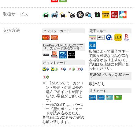
取扱サービス
支払方法
クレジットカード
電子マネー
EneKey／ENEOS公式アプ
リ／スピード決済ツール
店舗によって電子マネー
で購入可能な商品が異な
る場合がありますので、
ポイントカード
詳細は各店舗にお問い合
わせください。
ENEOSプリカ／QUOカー
ド
※
一部のSSでは、ガソリ
取扱なし
ン・軽油・灯油以外の
法人カード
購入でポイントが貯ま
らない場合がございま
す。
※
一部のSSでは、バーコ
ード型のポイントカー
ドが読み込めません。
各詳細はSSに直接ご確認
お願い致します。