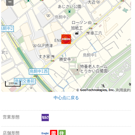
−
100 m
利用規約
中心点に戻る
営業形態
店舗形態